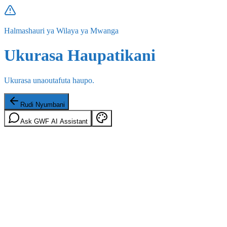
Halmashauri ya Wilaya ya Mwanga
Ukurasa Haupatikani
Ukurasa unaoutafuta haupo.
Rudi Nyumbani
Ask GWF AI Assistant